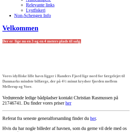
Relevante links
Lystfiskeri
Non-Schengen Info
Velkommen
Der er lige nu en 3 og en 4 meters plads til salg.
Vores idylliske lille havn ligger i Randers Fjord lige nord for færgelejet til
Danmarks mindste bilfærge, der på 4½ minut krydser fjorden mellem
Mellerup og Voer.
Vedrørende ledige bådpladser kontakt Christian Rasmussen på
21746741. Du finder vores priser
her
Referat fra seneste generalforsamling finder du
her
.
Hvis du har nogle billeder af havnen, som du gerne vil dele med os