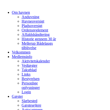
Om havnen
Anduvning
Havneoversigt
Pladsoversigt
Ordensreglement
Affaldshåndtering
Historie gennem 30 år
Mellerup Bådelaugs
tilblivelse
Velkommen
Medlemsinfo
Aktivitetskalender
Vedtægter
Takstblad
Links
Bestyrelsen
Personlige
oplysninger
Login
Gæster
Slæbested
Gæstesejlere
Autocampere